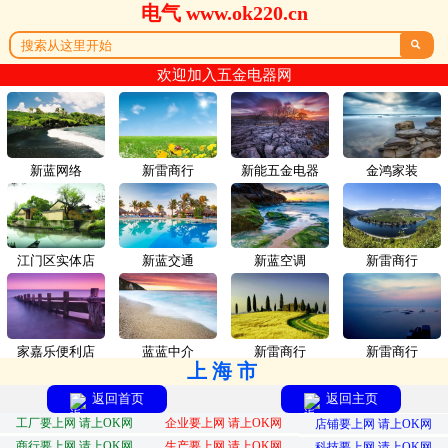
电气 www.ok220.cn

欢迎加入五金电器网
新蓝网络
新雷商行
新能五金电器
金鸿家装
江门区实体店
新蓝交通
新蓝空调
新雷商行
家嘉乐便利店
蓝蓝中介
新雷商行
新雷商行
上海市
返回首页
返回主页
工厂要上网 请上OK网
企业要上网 请上OK网
店铺要上网 请上OK网
商行要上网 请上OK网
生产要上网 请上OK网
科技要上网 请上OK网