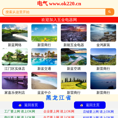
电气 www.ok220.cn

欢迎加入五金电器网
新蓝网络
新雷商行
新能五金电器
金鸿家装
江门区实体店
新蓝交通
新蓝空调
新雷商行
家嘉乐便利店
蓝蓝中介
新雷商行
新雷商行
黑龙江省
返回首页
返回主页
工厂要上网 请上OK网
企业要上网 请上OK网
店铺要上网 请上OK网
商行要上网 请上OK网
生产要上网 请上OK网
科技要上网 请上OK网