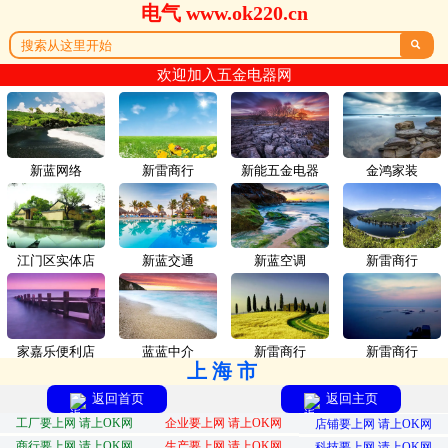
电气 www.ok220.cn

欢迎加入五金电器网
新蓝网络
新雷商行
新能五金电器
金鸿家装
江门区实体店
新蓝交通
新蓝空调
新雷商行
家嘉乐便利店
蓝蓝中介
新雷商行
新雷商行
上海市
返回首页
返回主页
工厂要上网 请上OK网
企业要上网 请上OK网
店铺要上网 请上OK网
商行要上网 请上OK网
生产要上网 请上OK网
科技要上网 请上OK网