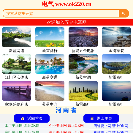
电气 www.ok220.cn

欢迎加入五金电器网
新蓝网络
新雷商行
新能五金电器
金鸿家装
江门区实体店
新蓝交通
新蓝空调
新雷商行
家嘉乐便利店
蓝蓝中介
新雷商行
新雷商行
河南省
返回首页
返回主页
工厂要上网 请上OK网
企业要上网 请上OK网
店铺要上网 请上OK网
商行要上网 请上OK网
生产要上网 请上OK网
科技要上网 请上OK网