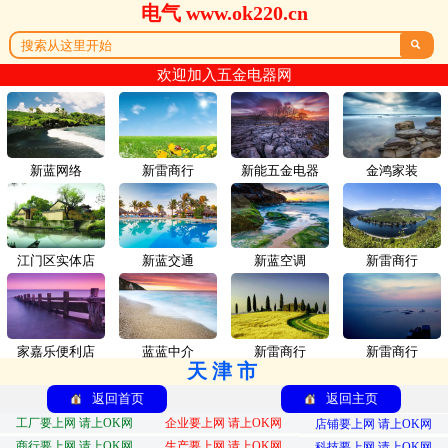
电气 www.ok220.cn

欢迎加入五金电器网
新蓝网络
新雷商行
新能五金电器
金鸿家装
江门区实体店
新蓝交通
新蓝空调
新雷商行
家嘉乐便利店
蓝蓝中介
新雷商行
新雷商行
天津市
返回首页
返回主页
工厂要上网 请上OK网
企业要上网 请上OK网
店铺要上网 请上OK网
商行要上网 请上OK网
生产要上网 请上OK网
科技要上网 请上OK网