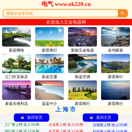
电气 www.ok220.cn

欢迎加入五金电器网
新蓝网络
新雷商行
新能五金电器
金鸿家装
江门区实体店
新蓝交通
新蓝空调
新雷商行
家嘉乐便利店
蓝蓝中介
新雷商行
新雷商行
上海市
返回首页
返回主页
工厂要上网 请上OK网
企业要上网 请上OK网
店铺要上网 请上OK网
商行要上网 请上OK网
生产要上网 请上OK网
科技要上网 请上OK网