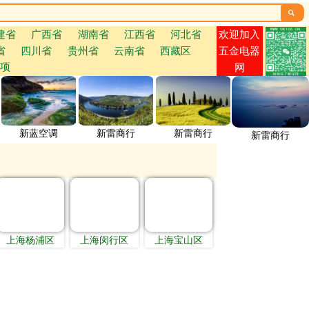

欢迎加入
建省
广西省
湖南省
江西省
河北省
省
四川省
贵州省
云南省
西藏区
五金电器
项
网
新蓝空调
新雷商行
新雷商行
新雷商行
上海杨浦区
上海闵行区
上海宝山区