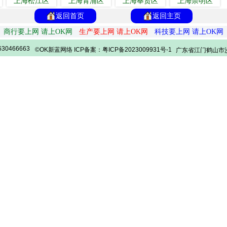
上海松江区
上海青浦区
上海奉贤区
上海崇明区
返回首页
返回主页
商行要上网 请上OK网
生产要上网 请上OK网
科技要上网 请上OK网
30466663
©OK新蓝网络 ICP备案：粤ICP备2023009931号-1
广东省江门鹤山市沙