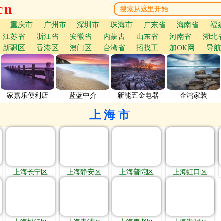
cn
重庆市
广州市
深圳市
珠海市
广东省
海南省
福
江苏省
浙江省
安徽省
内蒙古
山东省
河南省
湖北
新疆区
香港区
澳门区
台湾省
招找工
加OK网
导航
家嘉乐便利店
蓝蓝中介
新能五金电器
金鸿家装
上海市
上海长宁区
上海静安区
上海普陀区
上海虹口区