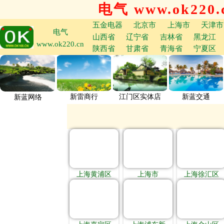
电气 www.ok220.
五金电器
北京市
上海市
天津市
电气
山西省
辽宁省
吉林省
黑龙江
www.ok220.cn
陕西省
甘肃省
青海省
宁夏区
新雷商行
江门区实体店
新蓝交通
新蓝网络
上海黄浦区
上海市
上海徐汇区