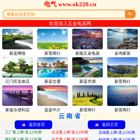
电气 www.ok220.cn

欢迎加入五金电器网
新蓝网络
新雷商行
新能五金电器
金鸿家装
江门区实体店
新蓝交通
新蓝空调
新雷商行
家嘉乐便利店
蓝蓝中介
新雷商行
新雷商行
云南省
返回首页
返回主页
工厂要上网 请上OK网
企业要上网 请上OK网
店铺要上网 请上OK网
商行要上网 请上OK网
生产要上网 请上OK网
科技要上网 请上OK网