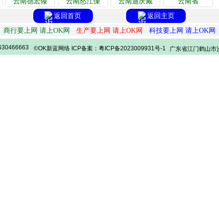
云南德宏傣
云南怒江傈
云南迪庆藏
云南省
返回首页
返回主页
商行要上网 请上OK网
生产要上网 请上OK网
科技要上网 请上OK网
30466663
©OK新蓝网络 ICP备案：粤ICP备2023009931号-1
广东省江门鹤山市沙