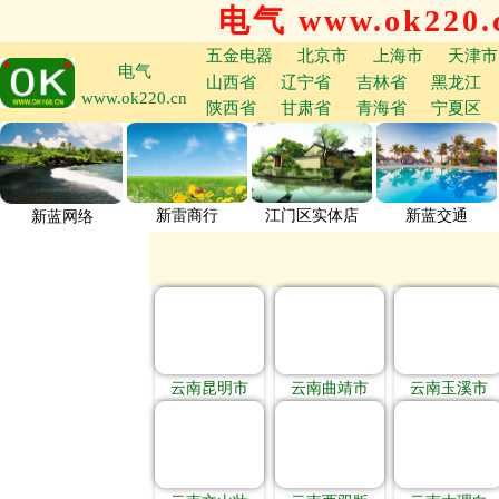
电气 www.ok220.
五金电器
北京市
上海市
天津市
电气
山西省
辽宁省
吉林省
黑龙江
www.ok220.cn
陕西省
甘肃省
青海省
宁夏区
新雷商行
江门区实体店
新蓝交通
新蓝网络
云南昆明市
云南曲靖市
云南玉溪市