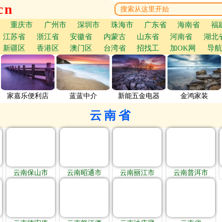
cn
重庆市
广州市
深圳市
珠海市
广东省
海南省
福
江苏省
浙江省
安徽省
内蒙古
山东省
河南省
湖北
新疆区
香港区
澳门区
台湾省
招找工
加OK网
导航
家嘉乐便利店
蓝蓝中介
新能五金电器
金鸿家装
云南省
云南保山市
云南昭通市
云南丽江市
云南普洱市