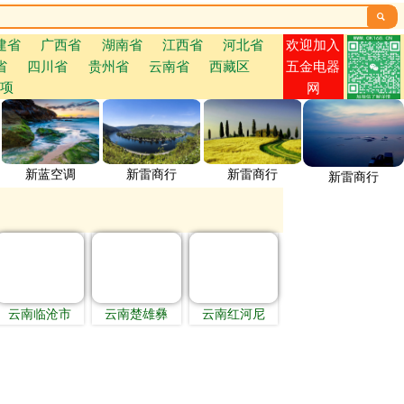

欢迎加入
建省
广西省
湖南省
江西省
河北省
省
四川省
贵州省
云南省
西藏区
五金电器
项
网
新蓝空调
新雷商行
新雷商行
新雷商行
云南临沧市
云南楚雄彝
云南红河尼