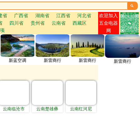

欢迎加入
建省
广西省
湖南省
江西省
河北省
省
四川省
贵州省
云南省
西藏区
五金电器
项
网
新蓝空调
新雷商行
新雷商行
新雷商行
云南临沧市
云南楚雄彝
云南红河尼