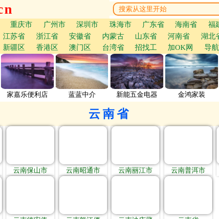
cn
重庆市
广州市
深圳市
珠海市
广东省
海南省
福
江苏省
浙江省
安徽省
内蒙古
山东省
河南省
湖北
新疆区
香港区
澳门区
台湾省
招找工
加OK网
导航
家嘉乐便利店
蓝蓝中介
新能五金电器
金鸿家装
云南省
云南保山市
云南昭通市
云南丽江市
云南普洱市