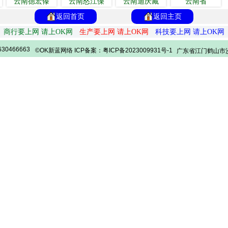
云南德宏傣
云南怒江傈
云南迪庆藏
云南省
返回首页
返回主页
商行要上网 请上OK网
生产要上网 请上OK网
科技要上网 请上OK网
30466663
©OK新蓝网络 ICP备案：粤ICP备2023009931号-1
广东省江门鹤山市沙