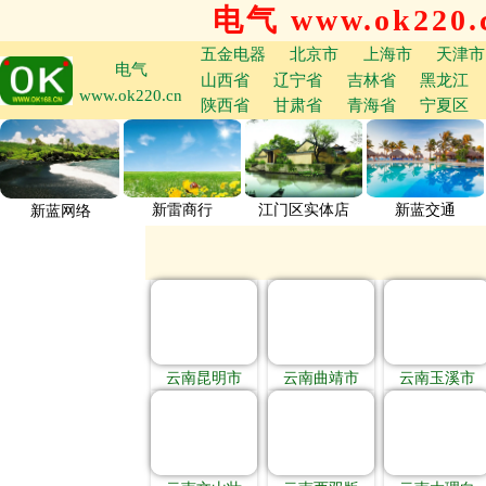
电气 www.ok220.
五金电器
北京市
上海市
天津市
电气
山西省
辽宁省
吉林省
黑龙江
www.ok220.cn
陕西省
甘肃省
青海省
宁夏区
新雷商行
江门区实体店
新蓝交通
新蓝网络
云南昆明市
云南曲靖市
云南玉溪市