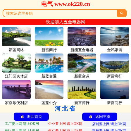
电气 www.ok220.cn

欢迎加入五金电器网
新蓝网络
新雷商行
新能五金电器
金鸿家装
江门区实体店
新蓝交通
新蓝空调
新雷商行
家嘉乐便利店
蓝蓝中介
新雷商行
新雷商行
河北省
返回首页
返回主页
工厂要上网 请上OK网
企业要上网 请上OK网
店铺要上网 请上OK网
商行要上网 请上OK网
生产要上网 请上OK网
科技要上网 请上OK网