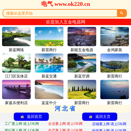
电气 www.ok220.cn

欢迎加入五金电器网
新蓝网络
新雷商行
新能五金电器
金鸿家装
江门区实体店
新蓝交通
新蓝空调
新雷商行
家嘉乐便利店
蓝蓝中介
新雷商行
新雷商行
河北省
返回首页
返回主页
工厂要上网 请上OK网
企业要上网 请上OK网
店铺要上网 请上OK网
商行要上网 请上OK网
生产要上网 请上OK网
科技要上网 请上OK网