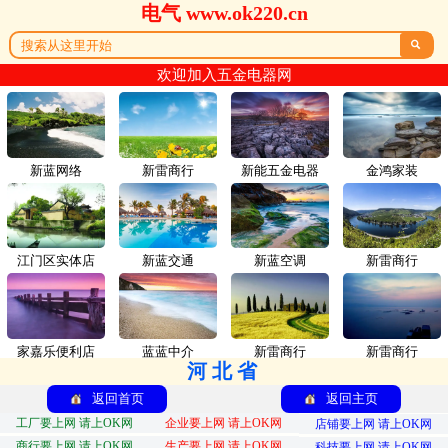
电气 www.ok220.cn

欢迎加入五金电器网
新蓝网络
新雷商行
新能五金电器
金鸿家装
江门区实体店
新蓝交通
新蓝空调
新雷商行
家嘉乐便利店
蓝蓝中介
新雷商行
新雷商行
河北省
返回首页
返回主页
工厂要上网 请上OK网
企业要上网 请上OK网
店铺要上网 请上OK网
商行要上网 请上OK网
生产要上网 请上OK网
科技要上网 请上OK网