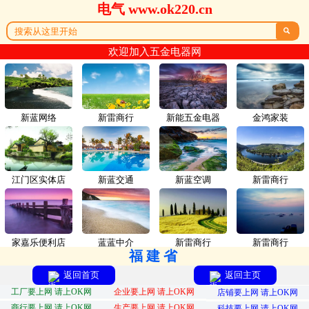
电气 www.ok220.cn

欢迎加入五金电器网
新蓝网络
新雷商行
新能五金电器
金鸿家装
江门区实体店
新蓝交通
新蓝空调
新雷商行
家嘉乐便利店
蓝蓝中介
新雷商行
新雷商行
福建省
返回首页
返回主页
工厂要上网 请上OK网
企业要上网 请上OK网
店铺要上网 请上OK网
商行要上网 请上OK网
生产要上网 请上OK网
科技要上网 请上OK网