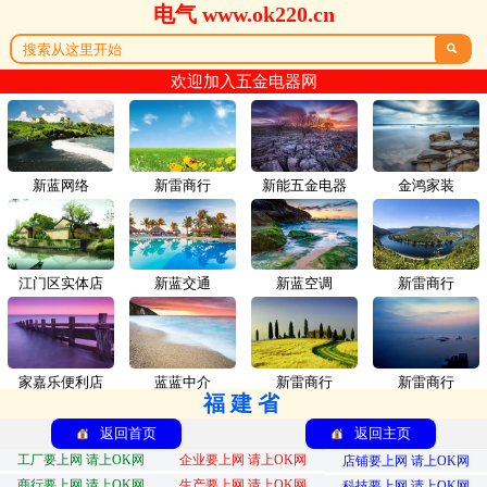
电气 www.ok220.cn

欢迎加入五金电器网
新蓝网络
新雷商行
新能五金电器
金鸿家装
江门区实体店
新蓝交通
新蓝空调
新雷商行
家嘉乐便利店
蓝蓝中介
新雷商行
新雷商行
福建省
返回首页
返回主页
工厂要上网 请上OK网
企业要上网 请上OK网
店铺要上网 请上OK网
商行要上网 请上OK网
生产要上网 请上OK网
科技要上网 请上OK网