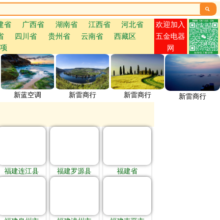

欢迎加入
建省
广西省
湖南省
江西省
河北省
省
四川省
贵州省
云南省
西藏区
五金电器
项
网
新蓝空调
新雷商行
新雷商行
新雷商行
福建连江县
福建罗源县
福建省