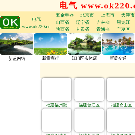
电气 www.ok220.
五金电器
北京市
上海市
天津市
电气
山西省
辽宁省
吉林省
黑龙江
www.ok220.cn
陕西省
甘肃省
青海省
宁夏区
新雷商行
江门区实体店
新蓝交通
新蓝网络
福建福州鼓
福建台江区
福建仓山区