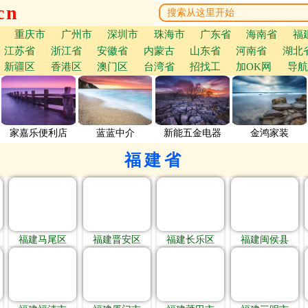
cn
重庆市
广州市
深圳市
珠海市
广东省
海南省
福
江苏省
浙江省
安徽省
内蒙古
山东省
河南省
湖北
新疆区
香港区
澳门区
台湾省
招找工
加OK网
导航
家嘉乐便利店
蓝蓝中介
新能五金电器
金鸿家装
福建省
福建马尾区
福建晋安区
福建长乐区
福建闽侯县