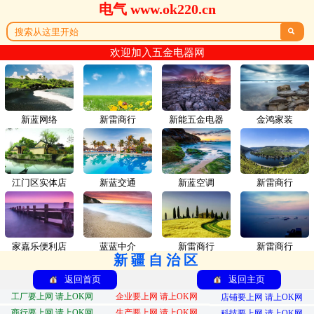
电气 www.ok220.cn

欢迎加入五金电器网
新蓝网络
新雷商行
新能五金电器
金鸿家装
江门区实体店
新蓝交通
新蓝空调
新雷商行
家嘉乐便利店
蓝蓝中介
新雷商行
新雷商行
新疆自治区
返回首页
返回主页
工厂要上网 请上OK网
企业要上网 请上OK网
店铺要上网 请上OK网
商行要上网 请上OK网
生产要上网 请上OK网
科技要上网 请上OK网