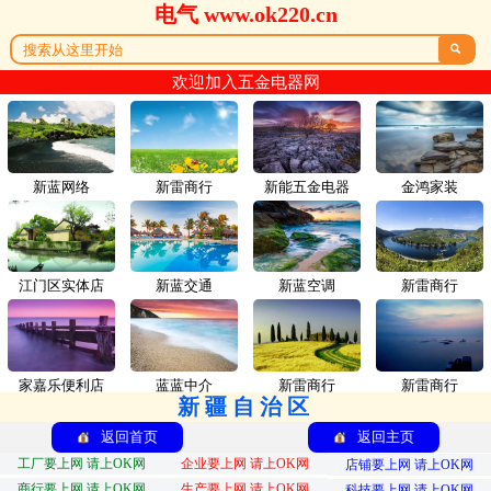
电气 www.ok220.cn

欢迎加入五金电器网
新蓝网络
新雷商行
新能五金电器
金鸿家装
江门区实体店
新蓝交通
新蓝空调
新雷商行
家嘉乐便利店
蓝蓝中介
新雷商行
新雷商行
新疆自治区
返回首页
返回主页
工厂要上网 请上OK网
企业要上网 请上OK网
店铺要上网 请上OK网
商行要上网 请上OK网
生产要上网 请上OK网
科技要上网 请上OK网