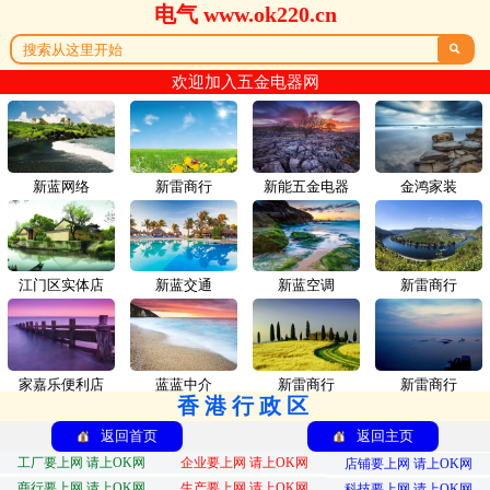
电气 www.ok220.cn

欢迎加入五金电器网
新蓝网络
新雷商行
新能五金电器
金鸿家装
江门区实体店
新蓝交通
新蓝空调
新雷商行
家嘉乐便利店
蓝蓝中介
新雷商行
新雷商行
香港行政区
返回首页
返回主页
工厂要上网 请上OK网
企业要上网 请上OK网
店铺要上网 请上OK网
商行要上网 请上OK网
生产要上网 请上OK网
科技要上网 请上OK网