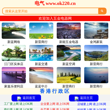
电气 www.ok220.cn

欢迎加入五金电器网
新蓝网络
新雷商行
新能五金电器
金鸿家装
江门区实体店
新蓝交通
新蓝空调
新雷商行
家嘉乐便利店
蓝蓝中介
新雷商行
新雷商行
香港行政区
返回首页
返回主页
工厂要上网 请上OK网
企业要上网 请上OK网
店铺要上网 请上OK网
商行要上网 请上OK网
生产要上网 请上OK网
科技要上网 请上OK网