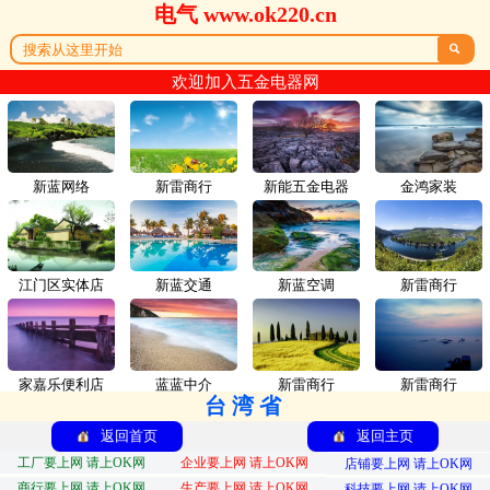
电气 www.ok220.cn

欢迎加入五金电器网
新蓝网络
新雷商行
新能五金电器
金鸿家装
江门区实体店
新蓝交通
新蓝空调
新雷商行
家嘉乐便利店
蓝蓝中介
新雷商行
新雷商行
台湾省
返回首页
返回主页
工厂要上网 请上OK网
企业要上网 请上OK网
店铺要上网 请上OK网
商行要上网 请上OK网
生产要上网 请上OK网
科技要上网 请上OK网