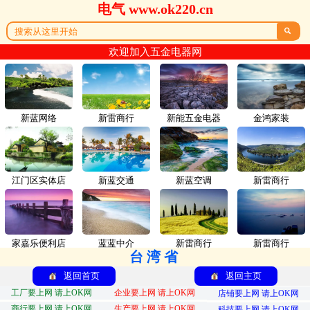
电气 www.ok220.cn

欢迎加入五金电器网
新蓝网络
新雷商行
新能五金电器
金鸿家装
江门区实体店
新蓝交通
新蓝空调
新雷商行
家嘉乐便利店
蓝蓝中介
新雷商行
新雷商行
台湾省
返回首页
返回主页
工厂要上网 请上OK网
企业要上网 请上OK网
店铺要上网 请上OK网
商行要上网 请上OK网
生产要上网 请上OK网
科技要上网 请上OK网