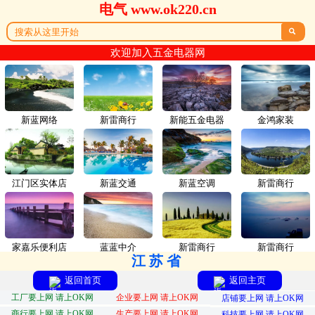
电气 www.ok220.cn

欢迎加入五金电器网
新蓝网络
新雷商行
新能五金电器
金鸿家装
江门区实体店
新蓝交通
新蓝空调
新雷商行
家嘉乐便利店
蓝蓝中介
新雷商行
新雷商行
江苏省
返回首页
返回主页
工厂要上网 请上OK网
企业要上网 请上OK网
店铺要上网 请上OK网
商行要上网 请上OK网
生产要上网 请上OK网
科技要上网 请上OK网