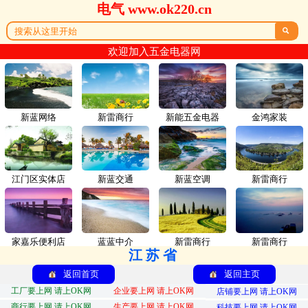
电气 www.ok220.cn

欢迎加入五金电器网
新蓝网络
新雷商行
新能五金电器
金鸿家装
江门区实体店
新蓝交通
新蓝空调
新雷商行
家嘉乐便利店
蓝蓝中介
新雷商行
新雷商行
江苏省
返回首页
返回主页
工厂要上网 请上OK网
企业要上网 请上OK网
店铺要上网 请上OK网
商行要上网 请上OK网
生产要上网 请上OK网
科技要上网 请上OK网