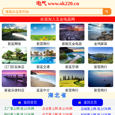
电气 www.ok220.cn

欢迎加入五金电器网
新蓝网络
新雷商行
新能五金电器
金鸿家装
江门区实体店
新蓝交通
新蓝空调
新雷商行
家嘉乐便利店
蓝蓝中介
新雷商行
新雷商行
湖北省
返回首页
返回主页
工厂要上网 请上OK网
企业要上网 请上OK网
店铺要上网 请上OK网
商行要上网 请上OK网
生产要上网 请上OK网
科技要上网 请上OK网