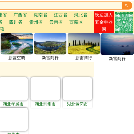

欢迎加入
建省
广西省
湖南省
江西省
河北省
省
四川省
贵州省
云南省
西藏区
五金电器
项
网
新蓝空调
新雷商行
新雷商行
新雷商行
湖北孝感市
湖北荆州市
湖北黄冈市