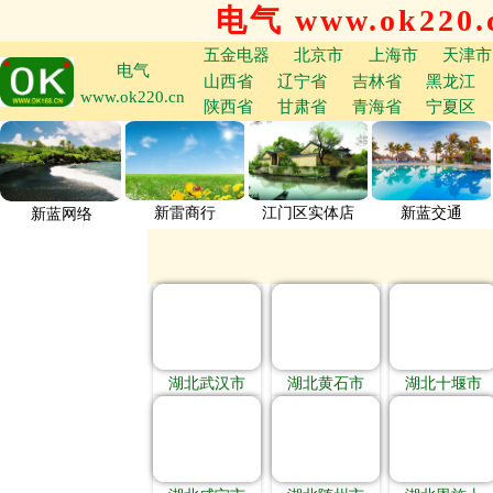
电气 www.ok220.
五金电器
北京市
上海市
天津市
电气
山西省
辽宁省
吉林省
黑龙江
www.ok220.cn
陕西省
甘肃省
青海省
宁夏区
新雷商行
江门区实体店
新蓝交通
新蓝网络
湖北武汉市
湖北黄石市
湖北十堰市