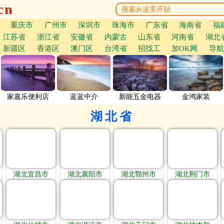
cn
重庆市
广州市
深圳市
珠海市
广东省
海南省
福
江苏省
浙江省
安徽省
内蒙古
山东省
河南省
湖北
新疆区
香港区
澳门区
台湾省
招找工
加OK网
导航
家嘉乐便利店
蓝蓝中介
新能五金电器
金鸿家装
湖北省
湖北宜昌市
湖北襄阳市
湖北鄂州市
湖北荆门市