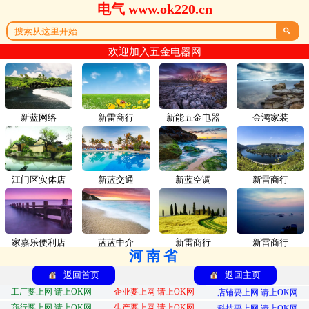
电气 www.ok220.cn

欢迎加入五金电器网
新蓝网络
新雷商行
新能五金电器
金鸿家装
江门区实体店
新蓝交通
新蓝空调
新雷商行
家嘉乐便利店
蓝蓝中介
新雷商行
新雷商行
河南省
返回首页
返回主页
工厂要上网 请上OK网
企业要上网 请上OK网
店铺要上网 请上OK网
商行要上网 请上OK网
生产要上网 请上OK网
科技要上网 请上OK网