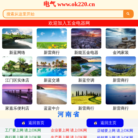
电气 www.ok220.cn

欢迎加入五金电器网
新蓝网络
新雷商行
新能五金电器
金鸿家装
江门区实体店
新蓝交通
新蓝空调
新雷商行
家嘉乐便利店
蓝蓝中介
新雷商行
新雷商行
河南省
返回首页
返回主页
工厂要上网 请上OK网
企业要上网 请上OK网
店铺要上网 请上OK网
商行要上网 请上OK网
生产要上网 请上OK网
科技要上网 请上OK网