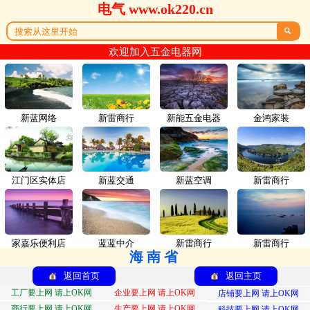
电气 www.ok220.cn

欢迎加入五金电器网
新蓝网络
新雷商行
新能五金电器
金鸿家装
江门区实体店
新蓝交通
新蓝空调
新雷商行
家嘉乐便利店
蓝蓝中介
新雷商行
新雷商行
海南省
返回首页
返回主页
工厂要上网 请上OK网
企业要上网 请上OK网
店铺要上网 请上OK网
商行要上网 请上OK网
生产要上网 请上OK网
科技要上网 请上OK网