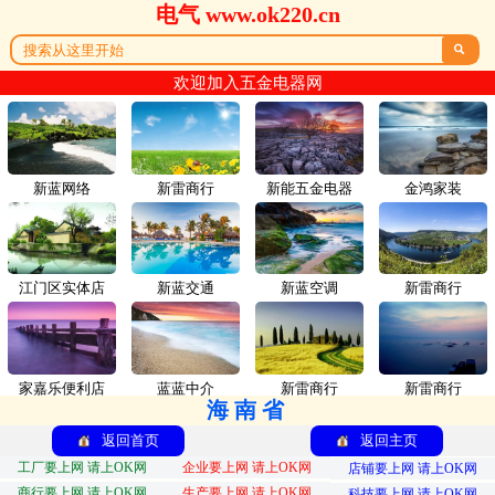
电气 www.ok220.cn

欢迎加入五金电器网
新蓝网络
新雷商行
新能五金电器
金鸿家装
江门区实体店
新蓝交通
新蓝空调
新雷商行
家嘉乐便利店
蓝蓝中介
新雷商行
新雷商行
海南省
返回首页
返回主页
工厂要上网 请上OK网
企业要上网 请上OK网
店铺要上网 请上OK网
商行要上网 请上OK网
生产要上网 请上OK网
科技要上网 请上OK网