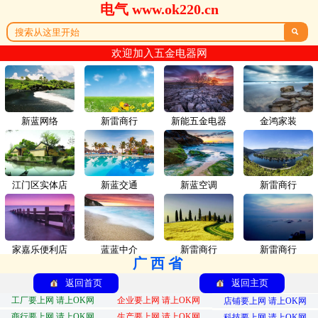
电气 www.ok220.cn

欢迎加入五金电器网
新蓝网络
新雷商行
新能五金电器
金鸿家装
江门区实体店
新蓝交通
新蓝空调
新雷商行
家嘉乐便利店
蓝蓝中介
新雷商行
新雷商行
广西省
返回首页
返回主页
工厂要上网 请上OK网
企业要上网 请上OK网
店铺要上网 请上OK网
商行要上网 请上OK网
生产要上网 请上OK网
科技要上网 请上OK网