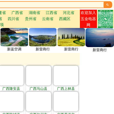

欢迎加入
建省
广西省
湖南省
江西省
河北省
省
四川省
贵州省
云南省
西藏区
五金电器
项
网
新蓝空调
新雷商行
新雷商行
新雷商行
广西隆安县
广西马山县
广西上林县