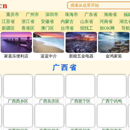
cn
重庆市
广州市
深圳市
珠海市
广东省
海南省
福
江苏省
浙江省
安徽省
内蒙古
山东省
河南省
湖北
新疆区
香港区
澳门区
台湾省
招找工
加OK网
导航
家嘉乐便利店
蓝蓝中介
新能五金电器
金鸿家装
广西省
广西西乡区
广西良庆区
广西邕宁区
广西宁武鸣