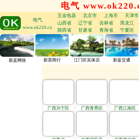
电气 www.ok220.
五金电器
北京市
上海市
天津市
电气
山西省
辽宁省
吉林省
黑龙江
www.ok220.cn
陕西省
甘肃省
青海省
宁夏区
新雷商行
江门区实体店
新蓝交通
新蓝网络
广西兴宁区
广西青秀区
广西江南区