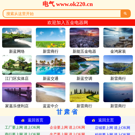
电气 www.ok220.cn

欢迎加入五金电器网
新蓝网络
新雷商行
新能五金电器
金鸿家装
江门区实体店
新蓝交通
新蓝空调
新雷商行
家嘉乐便利店
蓝蓝中介
新雷商行
新雷商行
甘肃省
返回首页
返回主页
工厂要上网 请上OK网
企业要上网 请上OK网
店铺要上网 请上OK网
商行要上网 请上OK网
生产要上网 请上OK网
科技要上网 请上OK网