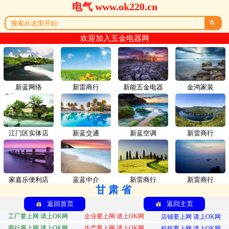
电气 www.ok220.cn

欢迎加入五金电器网
新蓝网络
新雷商行
新能五金电器
金鸿家装
江门区实体店
新蓝交通
新蓝空调
新雷商行
家嘉乐便利店
蓝蓝中介
新雷商行
新雷商行
甘肃省
返回首页
返回主页
工厂要上网 请上OK网
企业要上网 请上OK网
店铺要上网 请上OK网
商行要上网 请上OK网
生产要上网 请上OK网
科技要上网 请上OK网