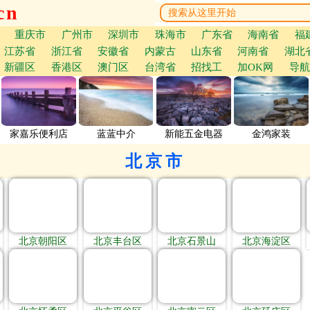
cn
重庆市
广州市
深圳市
珠海市
广东省
海南省
福
江苏省
浙江省
安徽省
内蒙古
山东省
河南省
湖北
新疆区
香港区
澳门区
台湾省
招找工
加OK网
导航
家嘉乐便利店
蓝蓝中介
新能五金电器
金鸿家装
北京市
北京朝阳区
北京丰台区
北京石景山
北京海淀区