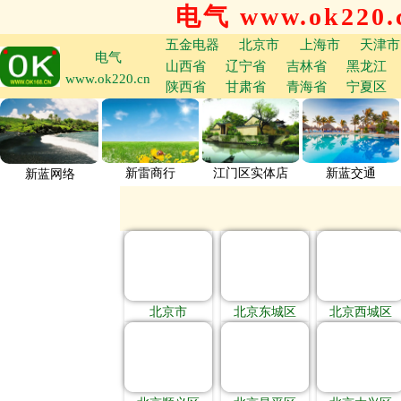
电气 www.ok220.
五金电器
北京市
上海市
天津市
电气
山西省
辽宁省
吉林省
黑龙江
www.ok220.cn
陕西省
甘肃省
青海省
宁夏区
新雷商行
江门区实体店
新蓝交通
新蓝网络
北京市
北京东城区
北京西城区