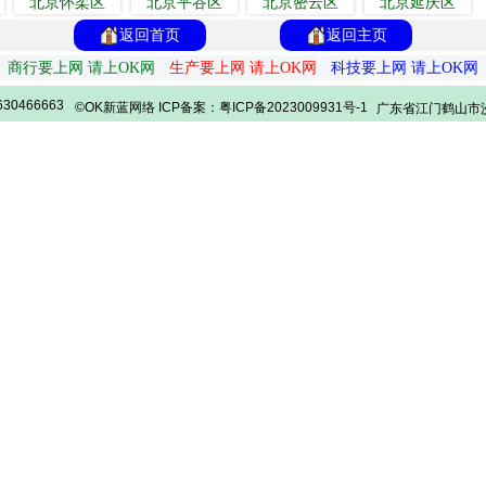
北京怀柔区
北京平谷区
北京密云区
北京延庆区
返回首页
返回主页
商行要上网 请上OK网
生产要上网 请上OK网
科技要上网 请上OK网
30466663
©OK新蓝网络 ICP备案：粤ICP备2023009931号-1
广东省江门鹤山市沙