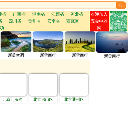

欢迎加入
建省
广西省
湖南省
江西省
河北省
省
四川省
贵州省
云南省
西藏区
五金电器
项
网
新蓝空调
新雷商行
新雷商行
新雷商行
北京门头沟
北京房山区
北京通州区