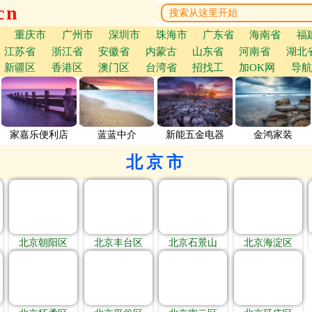
cn
重庆市
广州市
深圳市
珠海市
广东省
海南省
福
江苏省
浙江省
安徽省
内蒙古
山东省
河南省
湖北
新疆区
香港区
澳门区
台湾省
招找工
加OK网
导航
家嘉乐便利店
蓝蓝中介
新能五金电器
金鸿家装
北京市
北京朝阳区
北京丰台区
北京石景山
北京海淀区