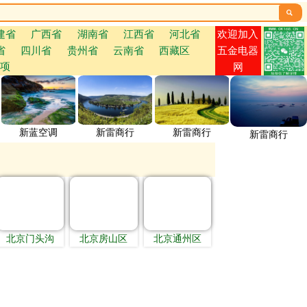

欢迎加入
建省
广西省
湖南省
江西省
河北省
省
四川省
贵州省
云南省
西藏区
五金电器
项
网
新蓝空调
新雷商行
新雷商行
新雷商行
北京门头沟
北京房山区
北京通州区