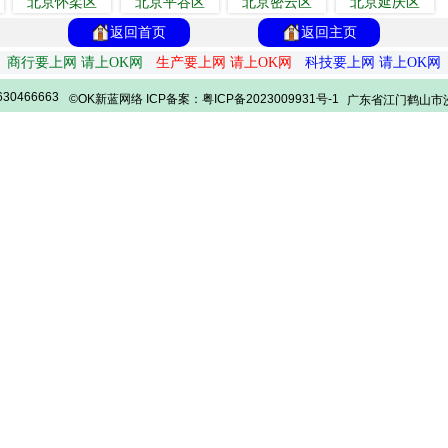
北京怀柔区
北京平谷区
北京密云区
北京延庆区
返回首页
返回主页
商行要上网 请上OK网
生产要上网 请上OK网
科技要上网 请上OK网
30466663
©OK新蓝网络 ICP备案：粤ICP备2023009931号-1
广东省江门鹤山市沙