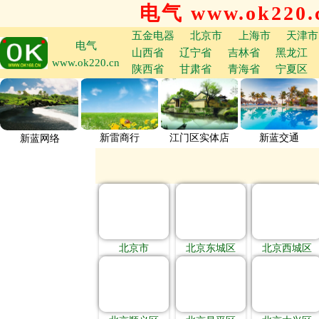
电气 www.ok220.
五金电器
北京市
上海市
天津市
电气
山西省
辽宁省
吉林省
黑龙江
www.ok220.cn
陕西省
甘肃省
青海省
宁夏区
新雷商行
江门区实体店
新蓝交通
新蓝网络
北京市
北京东城区
北京西城区