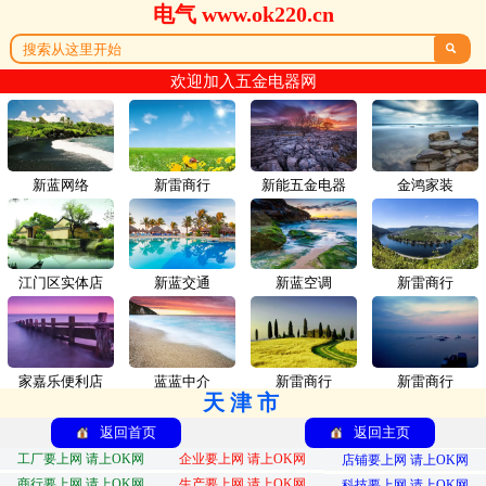
电气 www.ok220.cn

欢迎加入五金电器网
新蓝网络
新雷商行
新能五金电器
金鸿家装
江门区实体店
新蓝交通
新蓝空调
新雷商行
家嘉乐便利店
蓝蓝中介
新雷商行
新雷商行
天津市
返回首页
返回主页
工厂要上网 请上OK网
企业要上网 请上OK网
店铺要上网 请上OK网
商行要上网 请上OK网
生产要上网 请上OK网
科技要上网 请上OK网