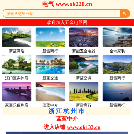
电气 www.ok220.cn

欢迎加入五金电器网
新蓝网络
新雷商行
新能五金电器
金鸿家装
江门区实体店
新蓝交通
新蓝空调
新雷商行
家嘉乐便利店
蓝蓝中介
新雷商行
新雷商行
浙江杭州市
蓝蓝中介
进入店铺
www.ok133.cn