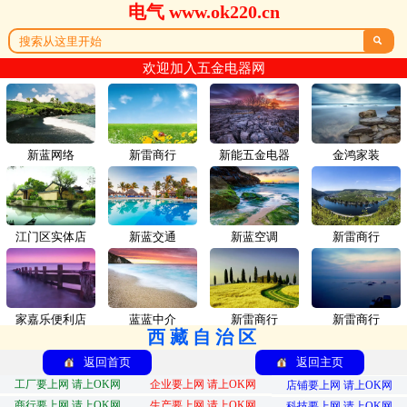
电气 www.ok220.cn

欢迎加入五金电器网
新蓝网络
新雷商行
新能五金电器
金鸿家装
江门区实体店
新蓝交通
新蓝空调
新雷商行
家嘉乐便利店
蓝蓝中介
新雷商行
新雷商行
西藏自治区
返回首页
返回主页
工厂要上网 请上OK网
企业要上网 请上OK网
店铺要上网 请上OK网
商行要上网 请上OK网
生产要上网 请上OK网
科技要上网 请上OK网