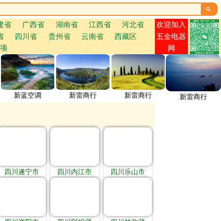

欢迎加入
建省
广西省
湖南省
江西省
河北省
省
四川省
贵州省
云南省
西藏区
五金电器
项
网
新蓝空调
新雷商行
新雷商行
新雷商行
四川遂宁市
四川内江市
四川乐山市