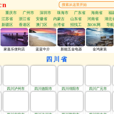
cn
重庆市
广州市
深圳市
珠海市
广东省
海南省
福
江苏省
浙江省
安徽省
内蒙古
山东省
河南省
湖北
新疆区
香港区
澳门区
台湾省
招找工
加OK网
导航
家嘉乐便利店
蓝蓝中介
新能五金电器
金鸿家装
四川省
四川泸州市
四川德阳市
四川绵阳市
四川广元市