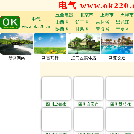
电气 www.ok220.
五金电器
北京市
上海市
天津市
电气
山西省
辽宁省
吉林省
黑龙江
www.ok220.cn
陕西省
甘肃省
青海省
宁夏区
新雷商行
江门区实体店
新蓝交通
新蓝网络
四川成都市
四川自贡市
四川攀枝花