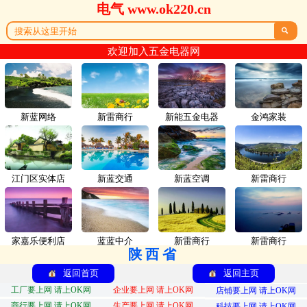
电气 www.ok220.cn

欢迎加入五金电器网
新蓝网络
新雷商行
新能五金电器
金鸿家装
江门区实体店
新蓝交通
新蓝空调
新雷商行
家嘉乐便利店
蓝蓝中介
新雷商行
新雷商行
陕西省
返回首页
返回主页
工厂要上网 请上OK网
企业要上网 请上OK网
店铺要上网 请上OK网
商行要上网 请上OK网
生产要上网 请上OK网
科技要上网 请上OK网