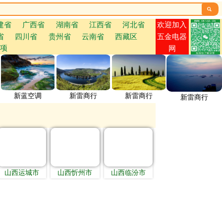

欢迎加入
建省
广西省
湖南省
江西省
河北省
省
四川省
贵州省
云南省
西藏区
五金电器
项
网
新蓝空调
新雷商行
新雷商行
新雷商行
山西运城市
山西忻州市
山西临汾市