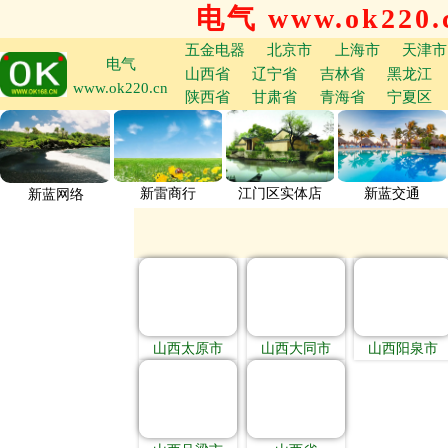
电气 www.ok220.
五金电器
北京市
上海市
天津市
电气
山西省
辽宁省
吉林省
黑龙江
www.ok220.cn
陕西省
甘肃省
青海省
宁夏区
新雷商行
江门区实体店
新蓝交通
新蓝网络
山西太原市
山西大同市
山西阳泉市