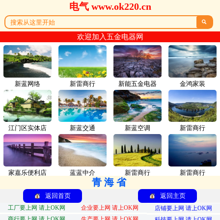
电气 www.ok220.cn

欢迎加入五金电器网
新蓝网络
新雷商行
新能五金电器
金鸿家装
江门区实体店
新蓝交通
新蓝空调
新雷商行
家嘉乐便利店
蓝蓝中介
新雷商行
新雷商行
青海省
返回首页
返回主页
工厂要上网 请上OK网
企业要上网 请上OK网
店铺要上网 请上OK网
商行要上网 请上OK网
生产要上网 请上OK网
科技要上网 请上OK网