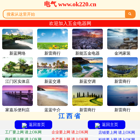
电气 www.ok220.cn

欢迎加入五金电器网
新蓝网络
新雷商行
新能五金电器
金鸿家装
江门区实体店
新蓝交通
新蓝空调
新雷商行
家嘉乐便利店
蓝蓝中介
新雷商行
新雷商行
江西省
返回首页
返回主页
工厂要上网 请上OK网
企业要上网 请上OK网
店铺要上网 请上OK网
商行要上网 请上OK网
生产要上网 请上OK网
科技要上网 请上OK网