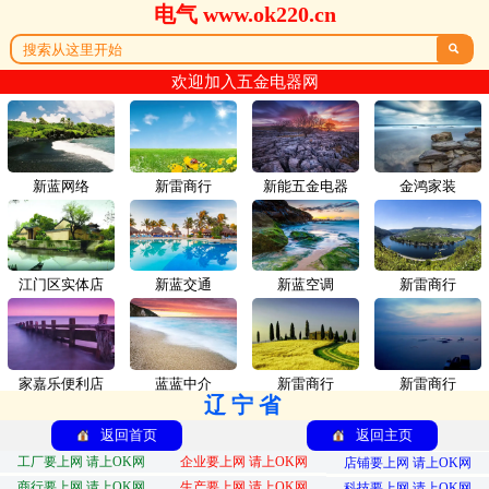
电气 www.ok220.cn

欢迎加入五金电器网
新蓝网络
新雷商行
新能五金电器
金鸿家装
江门区实体店
新蓝交通
新蓝空调
新雷商行
家嘉乐便利店
蓝蓝中介
新雷商行
新雷商行
辽宁省
返回首页
返回主页
工厂要上网 请上OK网
企业要上网 请上OK网
店铺要上网 请上OK网
商行要上网 请上OK网
生产要上网 请上OK网
科技要上网 请上OK网