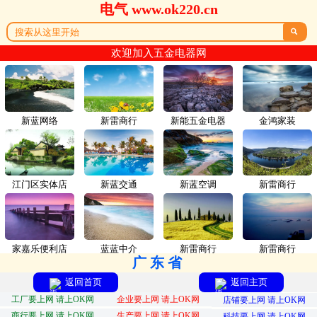
电气 www.ok220.cn

欢迎加入五金电器网
新蓝网络
新雷商行
新能五金电器
金鸿家装
江门区实体店
新蓝交通
新蓝空调
新雷商行
家嘉乐便利店
蓝蓝中介
新雷商行
新雷商行
广东省
返回首页
返回主页
工厂要上网 请上OK网
企业要上网 请上OK网
店铺要上网 请上OK网
商行要上网 请上OK网
生产要上网 请上OK网
科技要上网 请上OK网