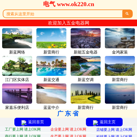
电气 www.ok220.cn

欢迎加入五金电器网
新蓝网络
新雷商行
新能五金电器
金鸿家装
江门区实体店
新蓝交通
新蓝空调
新雷商行
家嘉乐便利店
蓝蓝中介
新雷商行
新雷商行
广东省
返回首页
返回主页
工厂要上网 请上OK网
企业要上网 请上OK网
店铺要上网 请上OK网
商行要上网 请上OK网
生产要上网 请上OK网
科技要上网 请上OK网