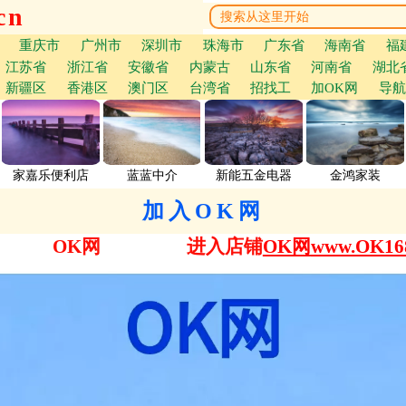
cn
重庆市
广州市
深圳市
珠海市
广东省
海南省
福
江苏省
浙江省
安徽省
内蒙古
山东省
河南省
湖北
新疆区
香港区
澳门区
台湾省
招找工
加OK网
导航
家嘉乐便利店
蓝蓝中介
新能五金电器
金鸿家装
加入OK网
OK网
进入店铺
OK网
www.OK168