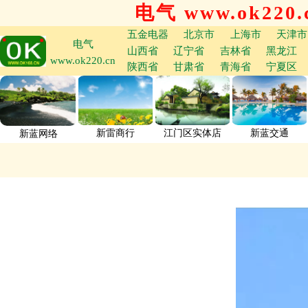
电气 www.ok220.
五金电器
北京市
上海市
天津市
电气
山西省
辽宁省
吉林省
黑龙江
www.ok220.cn
陕西省
甘肃省
青海省
宁夏区
新雷商行
江门区实体店
新蓝交通
新蓝网络