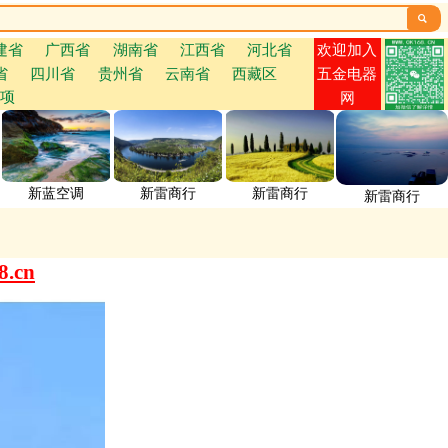

欢迎加入
建省
广西省
湖南省
江西省
河北省
省
四川省
贵州省
云南省
西藏区
五金电器
项
网
新蓝空调
新雷商行
新雷商行
新雷商行
.cn