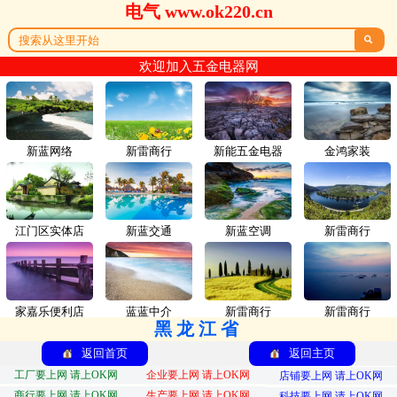
电气 www.ok220.cn

欢迎加入五金电器网
新蓝网络
新雷商行
新能五金电器
金鸿家装
江门区实体店
新蓝交通
新蓝空调
新雷商行
家嘉乐便利店
蓝蓝中介
新雷商行
新雷商行
黑龙江省
返回首页
返回主页
工厂要上网 请上OK网
企业要上网 请上OK网
店铺要上网 请上OK网
商行要上网 请上OK网
生产要上网 请上OK网
科技要上网 请上OK网