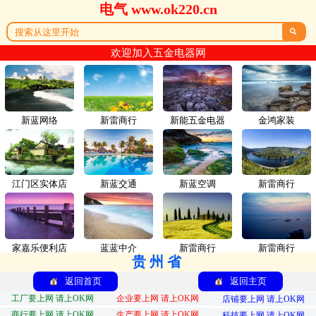
电气 www.ok220.cn

欢迎加入五金电器网
新蓝网络
新雷商行
新能五金电器
金鸿家装
江门区实体店
新蓝交通
新蓝空调
新雷商行
家嘉乐便利店
蓝蓝中介
新雷商行
新雷商行
贵州省
返回首页
返回主页
工厂要上网 请上OK网
企业要上网 请上OK网
店铺要上网 请上OK网
商行要上网 请上OK网
生产要上网 请上OK网
科技要上网 请上OK网